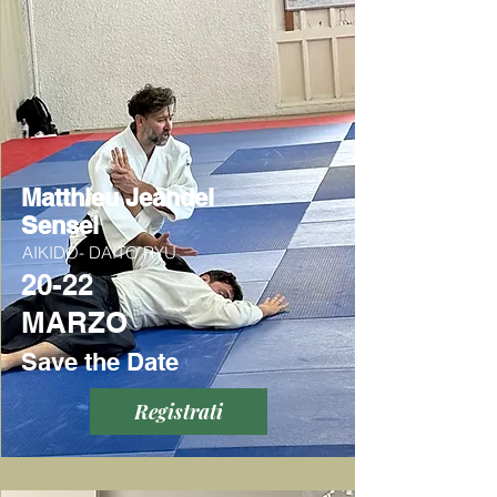
Matthieu Jeandel
Sensei
AIKIDO- DAITO RYU
20-22
MARZO
Save the Date
Registrati