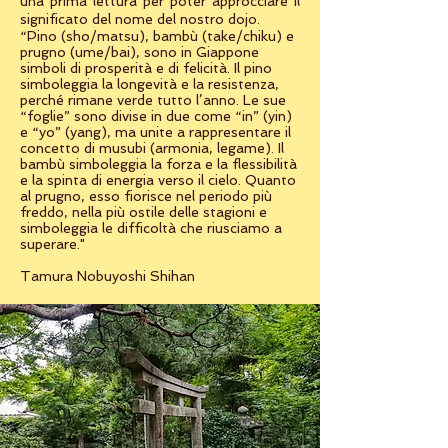
una prima lettura per poter approcciare il
significato del nome del nostro dojo.
“Pino (sho/matsu), bambù (take/chiku) e
prugno (ume/bai), sono in Giappone
simboli di prosperità e di felicità. Il pino
simboleggia la longevità e la resistenza,
perché rimane verde tutto l’anno. Le sue
“foglie” sono divise in due come “in” (yin)
e “yo” (yang), ma unite a rappresentare il
concetto di musubi (armonia, legame). Il
bambù simboleggia la forza e la flessibilità
e la spinta di energia verso il cielo. Quanto
al prugno, esso fiorisce nel periodo più
freddo, nella più ostile delle stagioni e
simboleggia le difficoltà che riusciamo a
superare."
Tamura Nobuyoshi Shihan