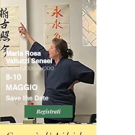
Maria Rosa
Valluzzi Sensei
AIKIDO-JODO-SHODO
8-10
MAGGIO
Save the Date
Registrati