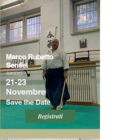
Marco Rubatto
Sensei
AIKIDO
21-23
Novembre
Save the Date
Registrati