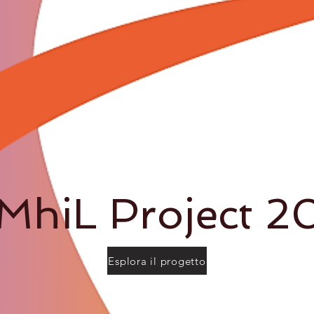
MhiL Project 2
Esplora il progetto