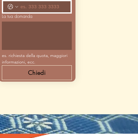
La tua domanda
es. richiesta della quota, maggiori 
informazioni, ecc.
Chiedi