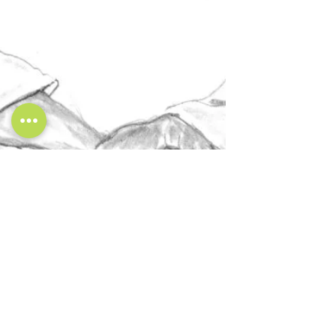
Qualche riflessione su Caino e Abele
Passeggiando tra le parole dei filosofi,
di tanto in tanto, ci si imbatte in
paesaggi di...