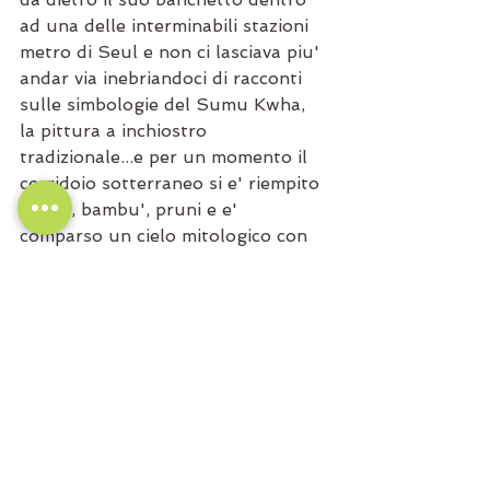
ad una delle interminabili stazioni 
metro di Seul e non ci lasciava piu' 
andar via inebriandoci di racconti 
sulle simbologie del Sumu Kwha, 
la pittura a inchiostro 
tradizionale...e per un momento il 
corridoio sotterraneo si e' riempito 
di pini, bambu', pruni e e' 
comparso un cielo mitologico con 
draghi dalle corna di cervo sulle 
nostre teste....
E' un viaggio appena all'inizio...o 
forse era gia' iniziato molto tempo 
fa. Forse questa sensazione di 
essere a casa che trapassa tutte le 
differenze che anche un 
occidentale poco convenzionale 